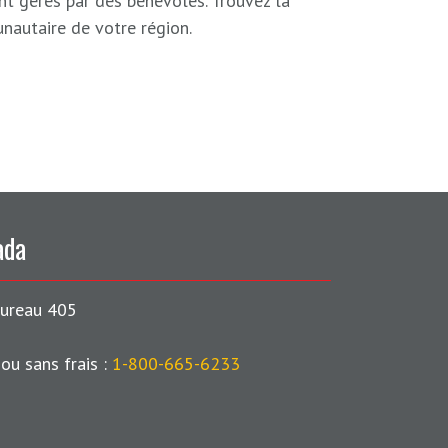
ont gérés par des bénévoles. Trouvez la
nautaire de votre région.
ada
bureau 405
7
ou sans frais :
1-800-665-6233