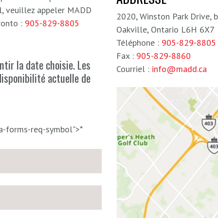
el, veuillez appeler MADD
2020, Winston Park Drive, 
ronto :
905-829-8805
Oakville, Ontario L6H 6X7
Téléphone :
905-829-8805
Fax :
905-829-8860
tir la date choisie. Les
Courriel :
info@madd.ca
isponibilité actuelle de
ja-forms-req-symbol">*