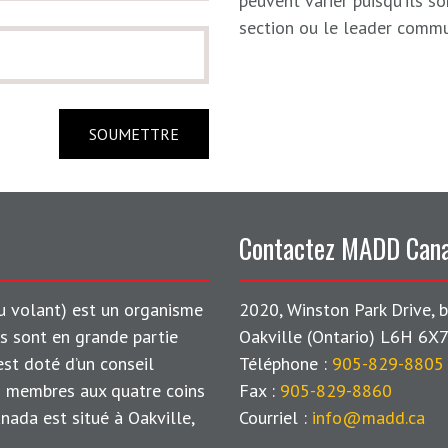
peuvent varier puisqu’ils s
section ou le leader commu
Contactez MADD Can
u volant) est un organisme
2020, Winston Park Drive, 
és sont en grande partie
Oakville (Ontario) L6H 6X
est doté d’un conseil
Téléphone :
905-829-8805
es membres aux quatre coins
Fax :
905-829-8860
ada est situé à Oakville,
Courriel :
info@madd.ca